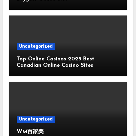
Uncategorized
Top Online Casinos 2025 Best
Canadian Online Casino Sites
Uncategorized
WM百家樂