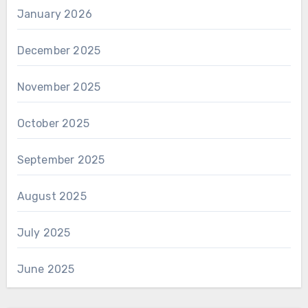
January 2026
December 2025
November 2025
October 2025
September 2025
August 2025
July 2025
June 2025