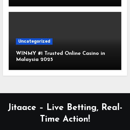
Uncategorized
WINMY #1 Trusted Online Casino in
Malaysia 2025
Jitaace – Live Betting, Real-
Time Action!