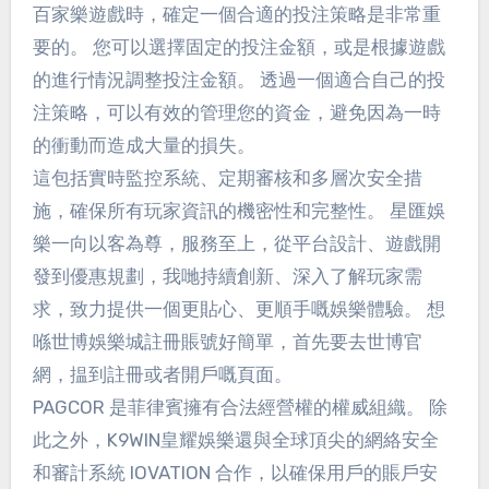
百家樂遊戲時，確定一個合適的投注策略是非常重
要的。 您可以選擇固定的投注金額，或是根據遊戲
的進行情況調整投注金額。 透過一個適合自己的投
注策略，可以有效的管理您的資金，避免因為一時
的衝動而造成大量的損失。
這包括實時監控系統、定期審核和多層次安全措
施，確保所有玩家資訊的機密性和完整性。 星匯娛
樂一向以客為尊，服務至上，從平台設計、遊戲開
發到優惠規劃，我哋持續創新、深入了解玩家需
求，致力提供一個更貼心、更順手嘅娛樂體驗。 想
喺世博娛樂城註冊賬號好簡單，首先要去世博官
網，揾到註冊或者開戶嘅頁面。
PAGCOR 是菲律賓擁有合法經營權的權威組織。 除
此之外，K9WIN皇耀娛樂還與全球頂尖的網絡安全
和審計系統 IOVATION 合作，以確保用戶的賬戶安