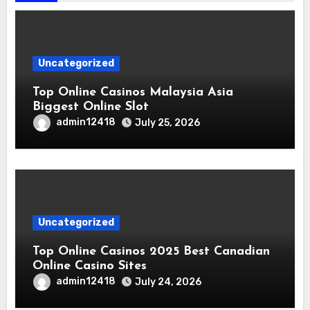
Uncategorized
Top Online Casinos Malaysia Asia
Biggest Online Slot
admin12418
July 25, 2026
Uncategorized
Top Online Casinos 2025 Best Canadian
Online Casino Sites
admin12418
July 24, 2026