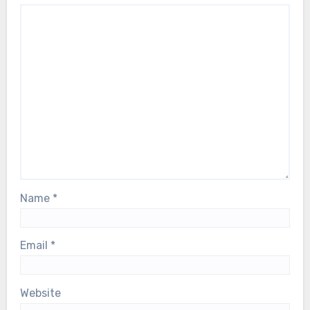
Name
*
Email
*
Website